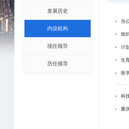
发展历史
办
内设机构
组
现任领导
计
生
历任领导
医
科
重