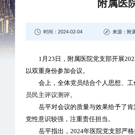
附属医院
时间：2024-02-04
来源：附
1月23日
，附属医院党支部开展
2
以双重身份参加会议。
会上，全体党员结合个人思想、工
员民主评议测评。
岳平对
会议
的
质量与效果给予了肯
党性意识较强，注重责任担当。
岳平
指出
，
2
024
年医院党支部严格