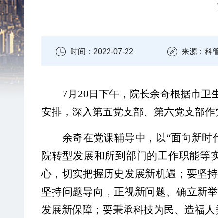
时间：2022-07-22
来源：科
7月20日下午，院长余奇
根据市卫
安排
，
深入
第五党支部
、
第六党支部
作
余奇
在党课辅导中，
以
“面向新时
院转型发展和所到
部门的工作职能等
心，切实把握历史发展新机遇；要坚持
坚持问题导向，正视新问题、确立新举
发展新保障；要秉承科技为民、造福人