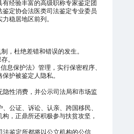
具有
经验丰富的高级职称专家鉴定团
法鉴定协会法医类司法鉴定专业委员
实力稳居地区前列。
。
机制，杜绝差错和错误
的发生
。
保存。
人信息保护法》
管理
，
实行
保密程序、
格保护被鉴定人隐私。
无隐性消费，并公示司法局和市场监
户、公证、诉讼、
认亲、
跨国移民
、
机构，正鼎所
还
积极参与扶贫攻坚，
司法鉴定所都将以公立机构的公信