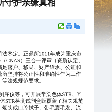
所守护亲缘真相
司法鉴定。正鼎所
2011年成为重庆市
会（CNAS）三合一评审（资质认定、
满足
落户、移民、财产继承、公证和
鼎所坚持将
公正性和准确性作为
工作
》等
法规规范
要求。
量测序仪等，可开展常染色体STR、Y
体
STR检测试剂盒既覆盖了相关规范
、烟头
或口腔拭子
、带毛囊毛发、流