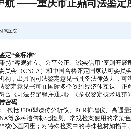
护航 ——重庆市正鼎司法鉴定
附属医院
鉴定
“金标准”
秉持“
客观独立、公平公正、诚实信用
”原则
开展
委员会（
CNCA）和中国合格评定国家认可委员
机构，
出具的
司法鉴定意见书具备法律效力，
可
司法鉴定意见书
可在
国际多个签约经济体
互认
。
正
符合《司法鉴定程序通则》《亲权鉴定技术规范
传密码
套，包括3500型遗传分析仪、PCR扩增仪、高通
DNA等多种遗传标记检测。
常规检案使用的
常染色
非
核心基因座
；对
特殊检案中的
特殊检材如指甲