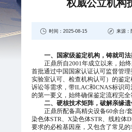
权威公立机构
时间：2025-08-15
来源：
一、
国家级
鉴定机构，铸就司法
正鼎所自
2001年成立以来，始终
首批
通过中国国家认证认可监督管理
实验室认可、检查机构认可）
的鉴定
诉讼等
需求
，
带
ILAC和CNAS标识
的
第一要义，
始终
确保鉴定流程完全
二、硬核技术矩阵，破解亲缘遗
正鼎所配备高精尖设备
6
0余台/
染色体STR、X染色体STR、线粒体
要求的必检基因座，
又包含
了常见的