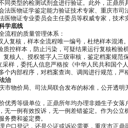
不同类型
的
检测
试剂盒
进行验证
。
此外，正鼎所
会法医物证学鉴定能力验证技术专家、重庆市司
法医物证专业委员会主任委员等权威专家，技术
科学底线
全流程的质量管理体系：
程双人复核，样本全流程唯一编号，杜绝样本混淆
检验质控样本，防止污染，
可疑结果
运行复核检验
、复核人、授权签字人三级审核，鉴定档案
规范
独立采样，委托人信息严格按《中华人民共和国个
多个内部程序
，
对
档案查询、调阅
进行
规范，严
法治
庆市物价局、司法局联合发布的标准，公开透明
价优秀等级
单位
，正鼎所年均
办理
非婚生子女落
，无一例有效投诉，无一例差错鉴定。作为公立
服务费和鉴定费。
理户口登记，还是公证或诉讼需要，重庆市正鼎