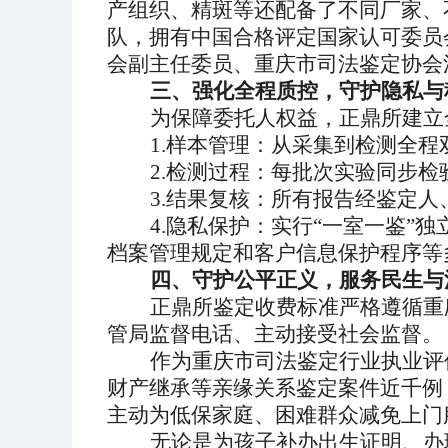
产组织、精斑等
还配备了
不同厂家
、
队，
拥有
中国合格评定国家认可委员
会副主任委员
、
重庆市司法鉴定协会
三、
强化全程
质控，守护隐私与
为保障委托人权益，正鼎所建立
1.样本管理：从采集到检测全
2.检测过程：每批次实验同步
3.结果复核：所有报告经
鉴定人
4.隐私保护
：
实行
“一室一鉴”
档案管理规定和客户信息保护程序等
四、
守护公平正义
，服务民生与
正鼎所鉴定收费标准严格遵循重
管局监督电话、主动接受社会监督。
作为重庆市司法鉴定行业
执业评
财产继承
等亲缘关系鉴定案件近千
例
主动
为低保家庭、困难群众减免上门
无论是为孩子补办出生证明、办