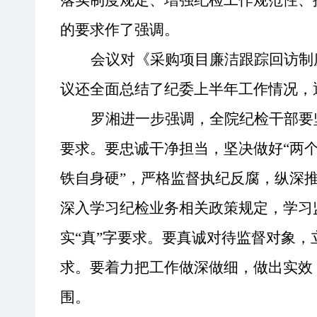
落实制度规定
、
增强纪检工作规范性
、
的要求作了强调
。
会议
对
《采购项目廉洁跟踪回访制
议还
全面
总结了纪委上半年工作情况，
罗湘
进一步强调，全院
纪检干部
要
要求。
要
忠诚干净担当，坚决做好
“两
铁自身硬”，严格监督执纪反腐，纵深
深入
学习纪检业务相关政策规定，学习
实
“真”字要求。
要
真诚对待监督对象，
求。
要着力把工作
做深做细，做出实效
围
。