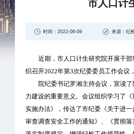
市人口计
时间：2022-08-09
来源：纪
近期，
市人口计生研究院
开展干部
织
召开
2022年第3次
纪委
委员工作会议
院
纪委书记罗湘主持会议
，
宣读了
力
建设的重要意义。会议组织学习了《
实施办法》，传达了市纪委
《关于进一
审查调查安全工作的通知》、《贯彻落