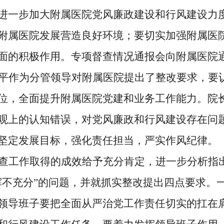
进一步加大附属医院党风廉政建设和行风建设力
附属医院发展营造良好环境；
要切实
加强附属医
面的积极作用。专项督查情况通报会
向
附属医院
平
作为
分管
领导
对附属医院提出了整改要求，
要
位
，
全面
提升附属医院党建和业务工作能力。
院
观
上的
认知错误
，
对党风廉政
和
行风建设存在问
坚定发展目标，强化责任担当，严实作风纪律。
查工作
取得的
成效
给予
充分肯定，
进一步分析指
挥不充分”的问题
，并就抓实整改
提出四点要求
。
领导班子要
把全面从严治党工作责任切实
的
扛在