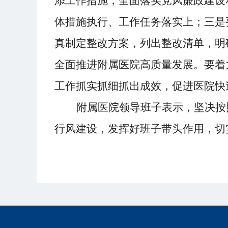
添工作措施，全面落实党风廉政建设
体措施
执行、
工作任务落实上；
三是
真制定
整改方案
，
列出整改清单，
明
全面推进附属医院高质量发展。
要
着
工作抓实
抓细抓出成效
，
促进
医院
快
附属医院领导班子
表示，坚决
按
行风建设，发挥好班子带头作用，切