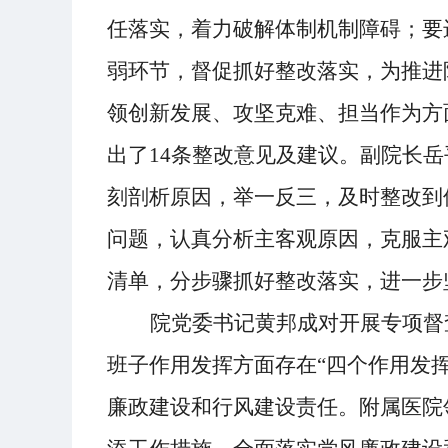
任落实，着力破解体制机制障碍；
要
弱环节，督促抓好整改落实，为推进
领创新发展、攻坚克难、担当作为方
出了
14条
整改
意见
及
建议。
副院长岳
刻剖析原因
，
举一反三，及时
整改
到
问题，
认真
分析主客观原因，克服主
清单，分步骤
抓好整改
落实
，进一步
院党委书记黄邦成
对开展
专项督
班子作用发挥
方面
存在
“四个作用发
廉政建设和行风建设责任。
附属医院