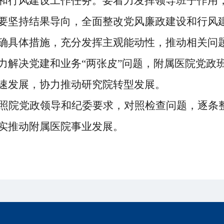
和行风建设工作任务。
要
着力
发挥
领导班子
作用
要坚持结果导向，全面整改党风廉政建设和行风
确
具体措施，充分发挥主观能动性
，推动相关
问
力
解决党建和业务
“两张皮”问题，
附属医院党政
速
发展
，协力推动研究院转型发展
。
照
院
党政
领导和
纪委要求，对照检查问题，逐条
实推动附属医院事业发展。