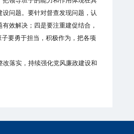
，
把领导班子的能力和作用
体现在具
建设问题。
要针对督查发现问题，
认
题
有效
解决；
四是要注重建促结合，
班子
要
勇于
担当
，积极
作为，把各项
整改落实，持续强化党风廉政建设和