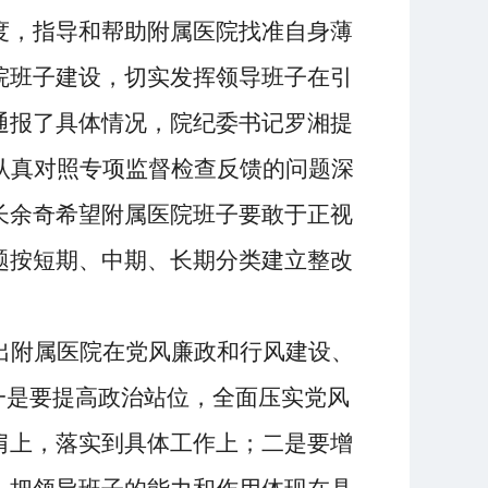
度，
指导和
帮助附属医院找准
自身
薄
院班子建设，切实发挥领导班子在引
通报了
具体
情况，
院纪委书记罗湘
提
认真对照
专项监督检查反馈
的问题深
长余奇
希望附属医院班子要
敢于正视
题
按
短期、中期、长期
分类建立
整改
出附属医院在
党风廉政和行风建设、
一是要提高政治站位，全面压实党风
肩上，落实到具体工作上；
二是要增