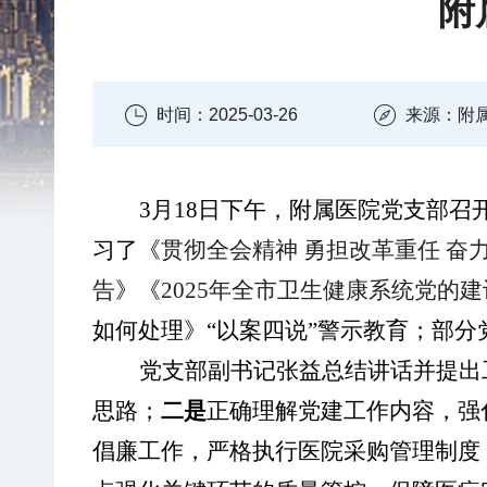
附
时间：2025-03-26
来源：附
3
月
18
日下午，附属医院党支部召
习了《
贯彻全会精神
勇担改革重任
奋
告
》
《
2025
年全市卫生健康系统党的建
如何处理
》
“以案四说”警示教育；部
党支部
副
书记
张益
总结讲话并提出
思路；
二是
正确理解党建工作内容，强
倡廉工作，严格执行医院采购管理制度