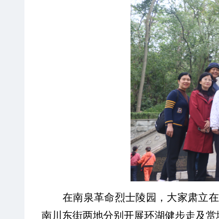
在南泉革命烈士陵园
，大家肃立
在
南川东街两地分别开展环湖健步走及赏