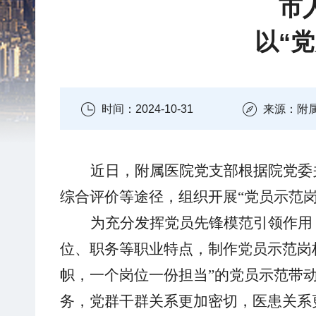
市
以“
时间：2024-10-31
来源：附
近日，
附属医院党支部
根据
院党委
综合评价等
途径
，
组织
开展
“党员示范
为充分发挥党员先锋模范引领作用
位、职务等职业特点，制作
党员示范岗
帜，一个岗位一份担当”的党员示范带
务，
党群
干群
关系
更加
密切
，
医患关系