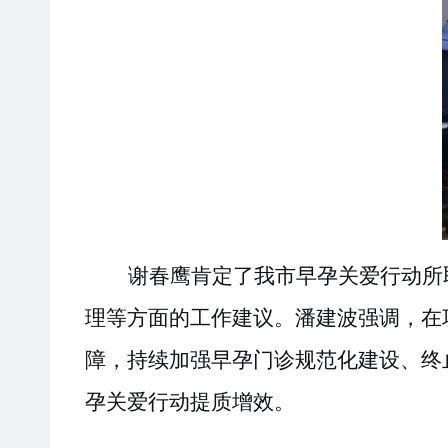
谢春鹰
肯定
了
我市早孕关爱行动所
理
等
方面的工作
建议
。潘建波
强调，在
障，
持续加强
早孕门诊规范化建设、
终
孕关爱行动提质增效
。