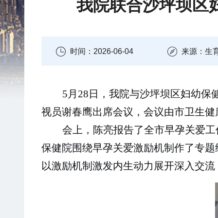
我院联合沙坪坝区
时间：2026-06-04
来源：生
5
月
28
日，我院与沙坪坝区妇幼保
视员谢春鹰出席
会议，会议由市卫生健
会上，陈亮
报告
了
全市早孕关爱工
保健院
围绕早孕关爱激励机制作了专题
以激励机制激发内生动力展开深入交流