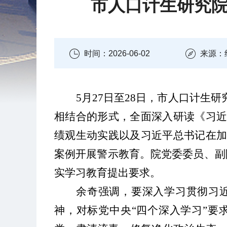
市人口计生研究
时间：2026-06-02
来源：
5
月
27
日至
28
日，市人口计生研
相结合的形式，全面深入研读
《习
绩观生动实践
以及
习近平总书记在
案例
开展警示教育。院党委委员、副
实学习教育提出要求。
余奇强调
，要
深入学习贯彻习
神，对标党中央
“
四个深入学习
”
要