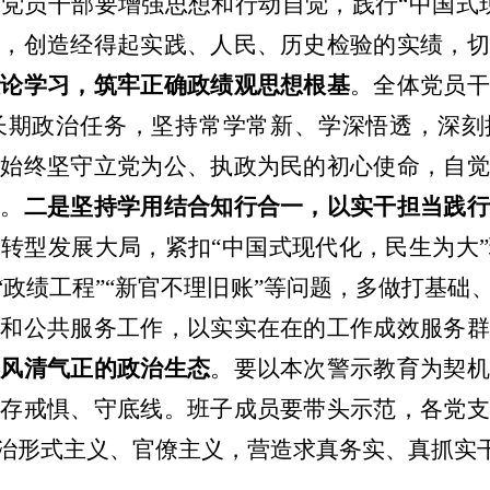
。党员干部要增强思想和行动自觉，践行
“
中国式
展，创造经得起实践、人民、历史检验的实绩，切
理论学习，筑牢正确政绩观思想根基
。全体党员
长期政治任务，坚持常学常新、学深悟透，深刻
，始终坚守立党为公、执政为民的初心使命，自觉
观
。
二是坚持学用结合知行合一，以实干担当践
和转型发展大局，紧扣
“
中国式现代化，民生为大
”
“
政绩工程
”“
新官不理旧账
”
等问题，多做打基础
究和公共服务工作，以实实在在的工作成效服务群
养风清气正的政治生态
。要以本次警示教育为契机
、存戒惧、守底线。班子成员要带头示范，各党支
治形式主义、官僚主义，营造求真务实、真抓实