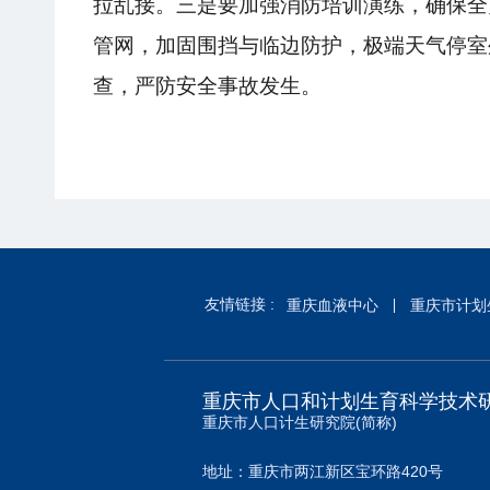
拉乱接。三是要加强消防培训演练，确保全
管网，加固围挡与临边防护，极端天气停室
查，严防安全事故
发生
。
友情链接 :
重庆血液中心
重庆市计划
重庆市人口和计划生育科学技术
重庆市人口计生研究院(简称)
地址：重庆市两江新区宝环路420号