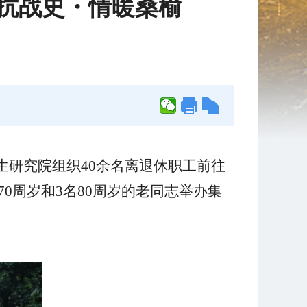
记抗战史・情暖桑榆
生研究院组织40余名离退休职工前往
0周岁和3名80周岁的老同志举办集