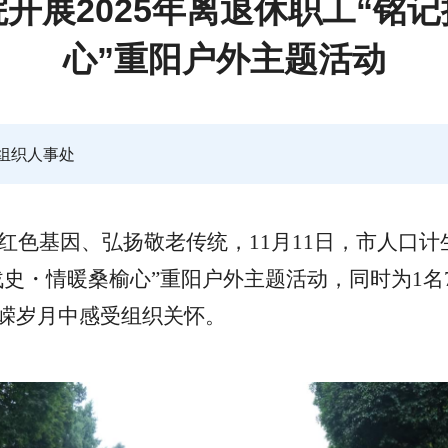
开展2025年离退休职工“铭
心”重阳户外主题活动
组织人事处
红色基因、弘扬敬老传统，11月11日，市人口计
史・情暖桑榆心”重阳户外主题活动，同时为1名7
嵘岁月中感受组织关怀。